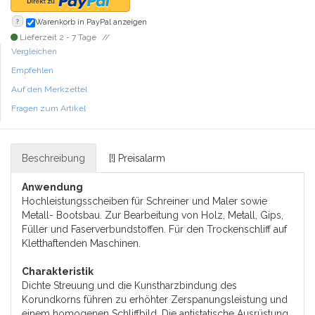
?
Warenkorb in PayPal anzeigen
Lieferzeit 2 - 7 Tage
Vergleichen
Empfehlen
Auf den Merkzettel
Fragen zum Artikel
Beschreibung
[!] Preisalarm
Anwendung
Hochleistungsscheiben für Schreiner und Maler sowie
Metall- Bootsbau. Zur Bearbeitung von Holz, Metall, Gips,
Füller und Faserverbundstoffen. Für den Trockenschliff auf
Kletthaftenden Maschinen.
Charakteristik
Dichte Streuung und die Kunstharzbindung des
Korundkorns führen zu erhöhter Zerspanungsleistung und
einem homogenen Schliffbild. Die antistatische Ausrüstung