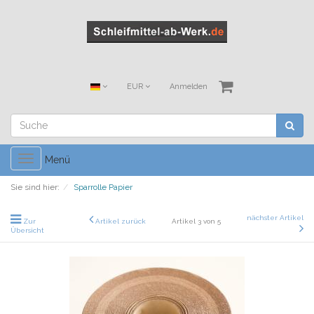
EUR
Anmelden
Toggle
Menü
navigation
Sie sind hier:
Sparrolle Papier
nächster Artikel
Zur
Artikel zurück
Artikel 3 von 5
Übersicht