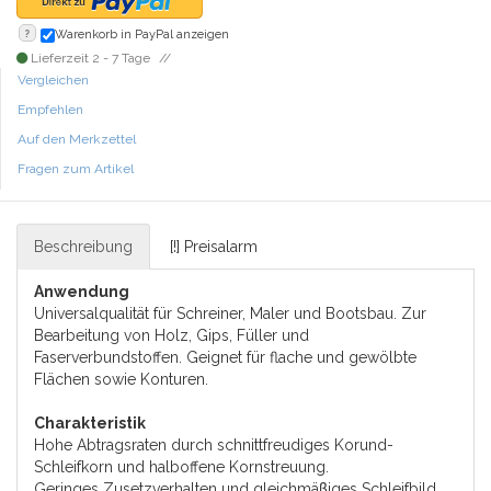
?
Warenkorb in PayPal anzeigen
Lieferzeit 2 - 7 Tage
Vergleichen
Empfehlen
Auf den Merkzettel
Fragen zum Artikel
Beschreibung
[!] Preisalarm
Anwendung
Universalqualität für Schreiner, Maler und Bootsbau. Zur
Bearbeitung von Holz, Gips, Füller und
Faserverbundstoffen. Geignet für flache und gewölbte
Flächen sowie Konturen.
Charakteristik
Hohe Abtragsraten durch schnittfreudiges Korund-
Schleifkorn und halboffene Kornstreuung.
Geringes Zusetzverhalten und gleichmäβiges Schleifbild